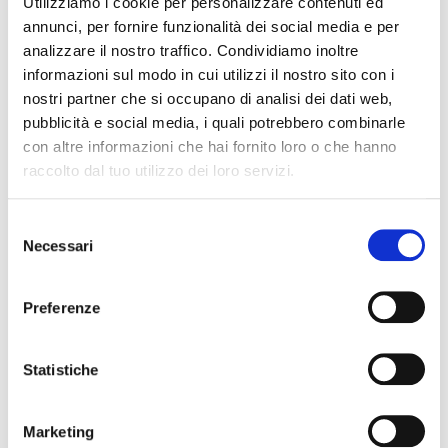
Utilizziamo i cookie per personalizzare contenuti ed
Eventi
annunci, per fornire funzionalità dei social media e per
Interviste
analizzare il nostro traffico. Condividiamo inoltre
informazioni sul modo in cui utilizzi il nostro sito con i
White Paper
nostri partner che si occupano di analisi dei dati web,
pubblicità e social media, i quali potrebbero combinarle
Use Case
con altre informazioni che hai fornito loro o che hanno
raccolto dal tuo utilizzo dei loro servizi.
CONTENUTI RECENTI
Selezione
AI conversazionale in sanità: dalla
Necessari
del
risposta automatica alla presa in
consenso
carico del paziente
Preferenze
La Sanità Digitale tra investimenti
da valorizzare e nuove sfide dell’AI:
Statistiche
Maps Healthcare sponsor del
Convegno conclusivo di
Osservatori Digitali in Sanità 2026
Marketing