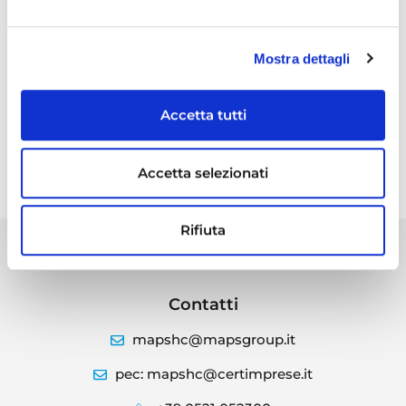
HIS sanità privata: come gestire
dati e processi nelle piattaforme
sanitarie integrate
Mostra dettagli
Trasformiamo ogni evento in
Accetta tutti
un’opportunità per far crescere il
tuo progetto
Accetta selezionati
Rifiuta
Contatti
mapshc@mapsgroup.it
pec: mapshc@certimprese.it