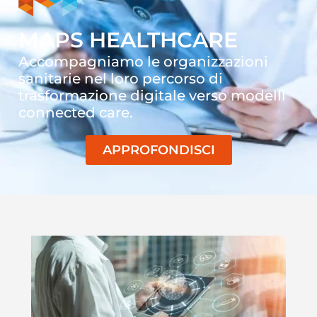
MAPS HEALTHCARE
Accompagniamo le organizzazioni
sanitarie nel loro percorso di
trasformazione digitale verso modelli
connected care.
APPROFONDISCI