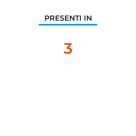
PRESENTI IN
5
Enti regionali
0
Aziende ospedaliere