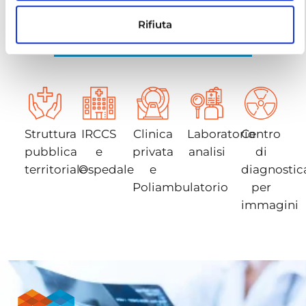
PROGETTATE PER LE
Rifiuta
ORGANIZZAZIONI SANITARIE
Struttura
IRCCS
Clinica
Laboratorio
Centro
pubblica
e
privata
analisi
di
territoriale
Ospedale
e
diagnostic
Poliambulatorio
per
immagini