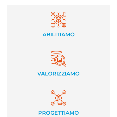
Touchpoint phygital per pazienti,
familiari e accompagnatori
ABILITIAMO
I dati rendendoli consultabili in modo
tempestivo
VALORIZZIAMO
Sistemi intuitivi per pazienti e utenti
aziendali
PROGETTIAMO