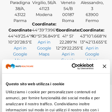
Paradigna
Virgilio, 56/A
Veneto
Alessandro,
38/A,
41123
54/B
3
43122
Modena
00187
63900
Parma
Roma
Fermo
Coordinate:
Coordinate
44°39′7.996″N
Coordinate:
Coordinate:
44°49’25.4″N
10°51′36.849″E
41° 51′
43º10’1.668″N
10°20’28.5″E
Apri in
22.289″N
13º42’13.655″E
Apri in
Google
12°29′22.255″E
Apri in
Google
Maps
Apri in
Google
Maps
Google
Maps
Maps
Questo sito web utilizza i cookie
Utilizziamo i cookie per personalizzare contenuti ed
annunci, per fornire funzionalità dei social media e per
RICHIEDI INFORMAZIONI
analizzare il nostro traffico. Condividiamo inoltre
informazioni sul modo in cui utilizzi il nostro sito con i