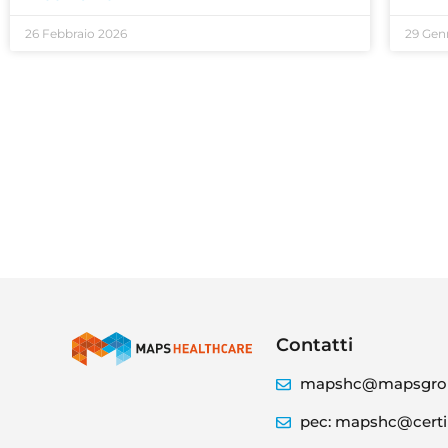
26 Febbraio 2026
29 Gen
Contatti
mapshc@mapsgrou
pec: mapshc@certi