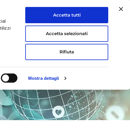
Accetta tutti
ial
ilizzi
OFFERTA
FOCUS
CONTATTI
Accetta selezionati
Rifiuta
Mostra dettagli