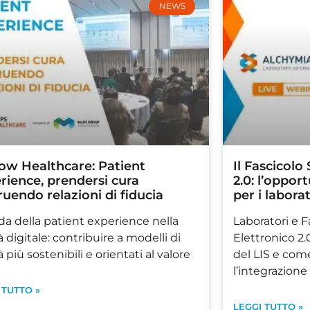
NEWS
w Healthcare: Patient
Il Fascicolo
rience, prendersi cura
2.0: l’oppor
ruendo relazioni di fiducia
per i labora
ida della patient experience nella
Laboratori e F
à digitale: contribuire a modelli di
Elettronico 2.0
à più sostenibili e orientati al valore
del LIS e co
l’integrazione 
 TUTTO »
LEGGI TUTTO »