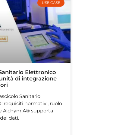
USE CASE
 Sanitario Elettronico
tunità di integrazione
tori
ascicolo Sanitario
: requisiti normativi, ruolo
me AlchymiA® supporta
dei dati.