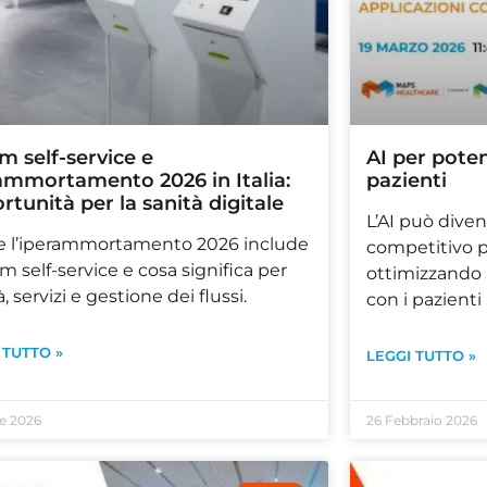
m self-service e
AI per poten
ammortamento 2026 in Italia:
pazienti
rtunità per la sanità digitale
L’AI può dive
 l’iperammortamento 2026 include
competitivo pe
em self-service e cosa significa per
ottimizzando l
, servizi e gestione dei flussi.
con i pazienti
 TUTTO »
LEGGI TUTTO »
le 2026
26 Febbraio 2026