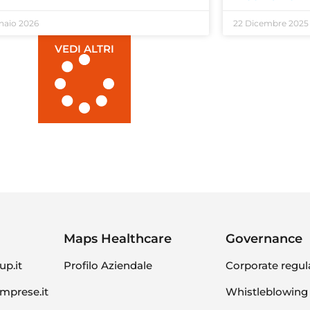
naio 2026
22 Dicembre 2025
VEDI ALTRI
Maps Healthcare
Governance
p.it
Profilo Aziendale
Corporate regul
mprese.it
Whistleblowing