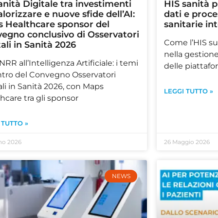
anità Digitale tra investimenti
HIS sanità p
alorizzare e nuove sfide dell’AI:
dati e proce
 Healthcare sponsor del
sanitarie in
egno conclusivo di Osservatori
Come l’HIS sup
tali in Sanità 2026
nella gestione
NRR all’Intelligenza Artificiale: i temi
delle piattafo
ntro del Convegno Osservatori
ali in Sanità 2026, con Maps
LEGGI TUTTO »
hcare tra gli sponsor
 TUTTO »
no 2026
26 Maggio 2026
NEWS