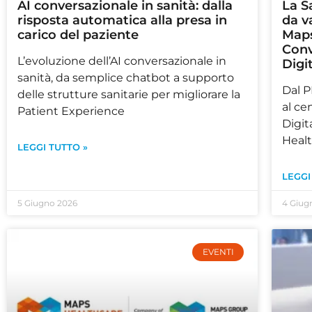
AI conversazionale in sanità: dalla
La S
risposta automatica alla presa in
da v
carico del paziente
Maps
Conv
L’evoluzione dell’AI conversazionale in
Digi
sanità, da semplice chatbot a supporto
Dal P
delle strutture sanitarie per migliorare la
al ce
Patient Experience
Digit
Healt
LEGGI TUTTO »
LEGGI
5 Giugno 2026
4 Giug
EVENTI