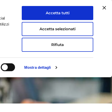
Accetta tutti
ial
ilizzi
OFFERTA
FOCUS
CONTATTI
Accetta selezionati
Rifiuta
Mostra dettagli