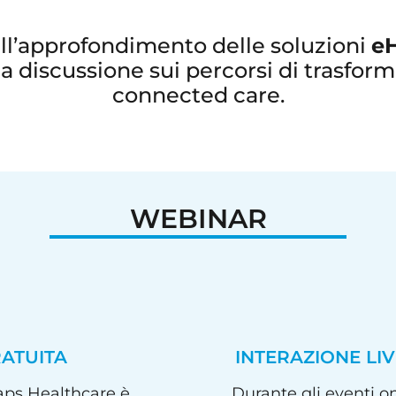
all’approfondimento delle soluzioni
e
la discussione sui percorsi di trasform
connected care.
WEBINAR
ATUITA
INTERAZIONE LIV
aps Healthcare è
Durante gli eventi on