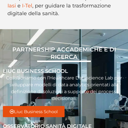
Iasi
e
I-Tel
, per guidare la trasformazione
digitale della sanità.
PARTNERSHIP ACCADEMICHE E DI
RICERCA
LIUC BUSINESS SCHOOL
Collaboriamo con l’Healthcare Datascience Lab per
sviluppare modelli di data analytics orientati alla
definizione di soluzioni a supporto dei processi
decisionali.
Liuc Business School
OSSERVATORIO SANITÀ DIGITALE