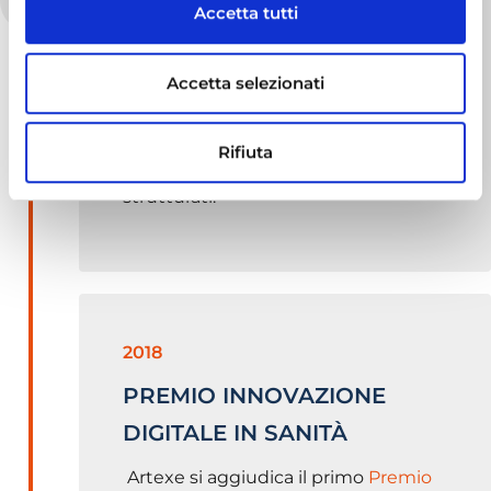
riferimento nel ambito della data
Accetta tutti
driven governance con Clinika,
Healthcare Analytics Platform, una
Accetta selezionati
piattaforma dotata di un potente
motore di analisi semantica in grado
Rifiuta
di interpretare anche i dati non
strutturati.
2018
PREMIO INNOVAZIONE
DIGITALE IN SANITÀ
Artexe si aggiudica il primo
Premio