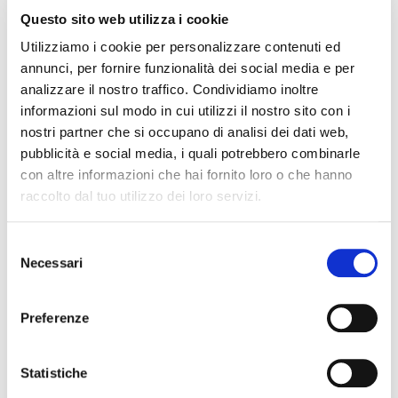
Questo sito web utilizza i cookie
laboratorio nel nuovo ecosistema digitale
della sanità”
, tenutosi il 16 dicembre 2025.
Utilizziamo i cookie per personalizzare contenuti ed
annunci, per fornire funzionalità dei social media e per
Durante l’incontro sono stati affrontati temi
analizzare il nostro traffico. Condividiamo inoltre
come il quadro normativo e i requisiti
informazioni sul modo in cui utilizzi il nostro sito con i
tecnici del FSE 2.0, le modalità con cui
nostri partner che si occupano di analisi dei dati web,
AlchymiA®, il Laboratory Information
pubblicità e social media, i quali potrebbero combinarle
con altre informazioni che hai fornito loro o che hanno
System di Maps Healthcare, consente di
raccolto dal tuo utilizzo dei loro servizi.
esporre i dati in modo conforme e sicuro, e
come garantire la piena tracciabilità dei
Selezione
flussi informativi.
Necessari
del
consenso
Il laboratorio al centro del
Preferenze
cambiamento
Un modello di integrazione ben progettato
Statistiche