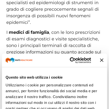
specialisti ed epidemiologi di strumenti in
grado di cogliere precocemente segnali di
insorgenza di possibili nuovi fenomeni
epidemici”.
I
medici di famiglia
, con le loro prescrizioni
di esami diagnostici e visite specialistiche,
sono i principali terminali di raccolta di
preziose informazioni su quanto accade sul
territorio. “Queste informazioni sono
tuttavia disperse in milioni di documenti
che richiederebbero lo sforzo continuo di
Questo sito web utilizza i cookie
decine di medici specialisti per essere
compiutamente estratte ed accorpate –
Utilizziamo i cookie per personalizzare contenuti ed
annunci, per fornire funzionalità dei social media e per
precisa Cattani -. L’Intelligenza Artificiale di
analizzare il nostro traffico. Condividiamo inoltre
Clinika, addestrata con la competenza di
informazioni sul modo in cui utilizzi il nostro sito con i
clinici e di epidemiologi, automatizza
nostri partner che si occupano di analisi dei dati web,