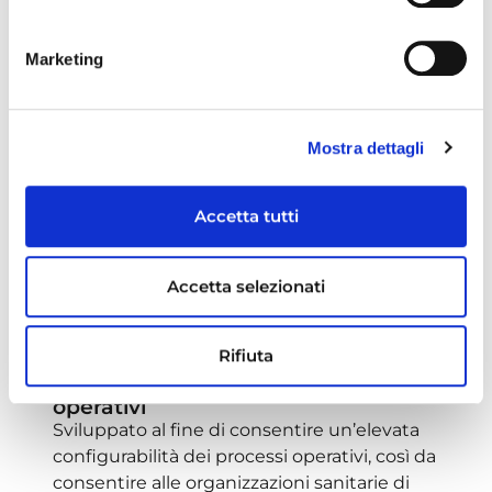
Marketing
Mostra dettagli
Accetta tutti
Accetta selezionati
Aumentare la produttività e
ridurre il rischio operativo​
Rifiuta
Configurabilità dei processi
operativi
Sviluppato al fine di consentire un’elevata
configurabilità dei processi operativi, così da
consentire alle organizzazioni sanitarie di